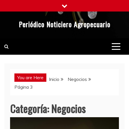
Saltar
al
contenido
Periódico Noticiero Agropecuario
You are Here
Inicio
Negocios
Página 3
Categoría:
Negocios