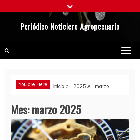
Saltar
al
contenido
Periódico Noticiero Agropecuario
You are Here
Inicio
2025
marzo
Mes:
marzo 2025