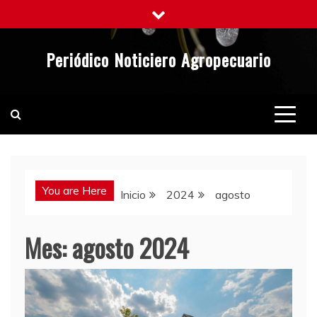
Saltar
al
contenido
Periódico Noticiero Agropecuario
You are Here
Inicio
2024
agosto
Mes:
agosto 2024