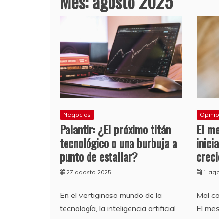
Mes:
agosto 2025
Negocios
Opini
Palantir: ¿El próximo titán
El me
tecnológico o una burbuja a
inici
punto de estallar?
creci
27 agosto 2025
1 ag
En el vertiginoso mundo de la
Mal c
tecnología, la inteligencia artificial
El me