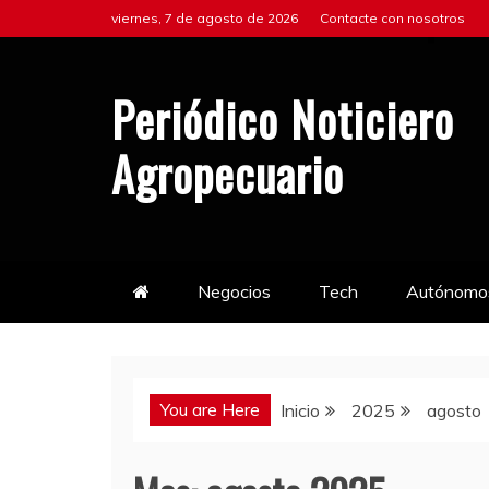
Saltar
viernes, 7 de agosto de 2026
Contacte con nosotros
al
contenido
Periódico Noticiero
Agropecuario
Negocios
Tech
Autónomo
You are Here
Inicio
2025
agosto