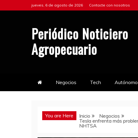
Saltar
jueves, 6 de agosto de 2026
Contacte con nosotros
al
contenido
Periódico Noticiero
Agropecuario
Negocios
Tech
Autónomo
You are Here
Inicio
Negocios
Tesla enfrenta más problem
NHTSA