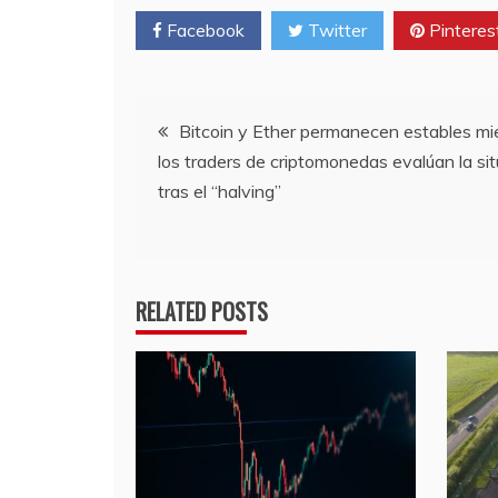
Facebook
Twitter
Pinteres
Navegación
Bitcoin y Ether permanecen estables mi
los traders de criptomonedas evalúan la si
de
tras el “halving”
entradas
RELATED POSTS