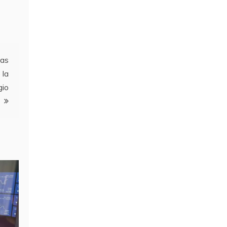
las
 la
gio