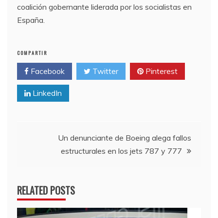
coalición gobernante liderada por los socialistas en
España.
COMPARTIR
Facebook
Twitter
Pinterest
LinkedIn
Navegación
Un denunciante de Boeing alega fallos
estructurales en los jets 787 y 777
de
entradas
RELATED POSTS