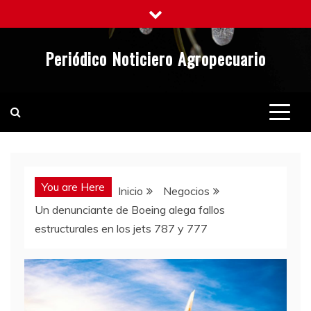
Saltar
al
contenido
Periódico Noticiero Agropecuario
You are Here
Inicio
Negocios
Un denunciante de Boeing alega fallos
estructurales en los jets 787 y 777