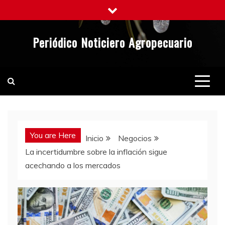
Saltar
al
contenido
Periódico Noticiero Agropecuario
You are Here
Inicio
Negocios
La incertidumbre sobre la inflación sigue
acechando a los mercados