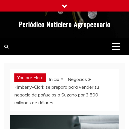
Saltar
al
contenido
Periódico Noticiero Agropecuario
You are Here
Inicio
Negocios
Kimberly-Clark se prepara para vender su
negocio de pañuelos a Suzano por 3.500
millones de dólares