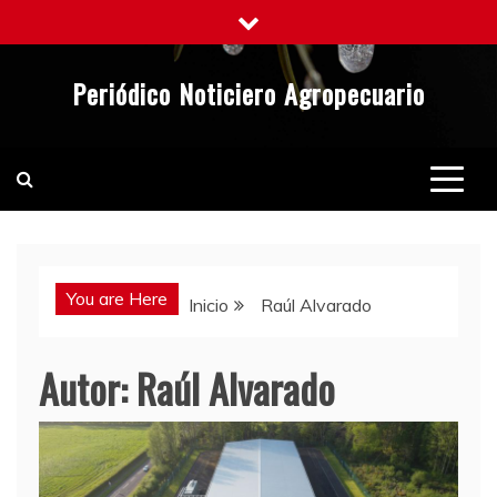
Saltar
al
contenido
Periódico Noticiero Agropecuario
You are Here
Inicio
Raúl Alvarado
Autor:
Raúl Alvarado