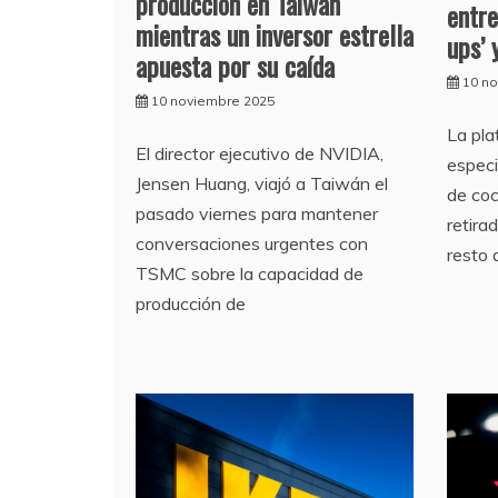
producción en Taiwán
entre
mientras un inversor estrella
ups’ 
apuesta por su caída
10 n
10 noviembre 2025
La pla
El director ejecutivo de NVIDIA,
especi
Jensen Huang, viajó a Taiwán el
de coc
pasado viernes para mantener
retira
conversaciones urgentes con
resto 
TSMC sobre la capacidad de
producción de