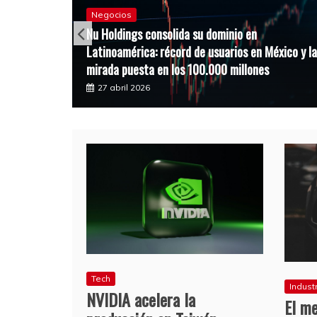
Negocios
Nu Holdings consolida su dominio en
ar por
Latinoamérica: récord de usuarios en México y la
tados
mirada puesta en los 100.000 millones
27 abril 2026
Tech
Indust
NVIDIA acelera la
El m