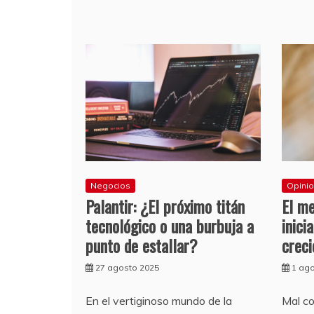
Negocios
Opini
Palantir: ¿El próximo titán
El me
tecnológico o una burbuja a
inici
punto de estallar?
creci
27 agosto 2025
1 ag
En el vertiginoso mundo de la
Mal c