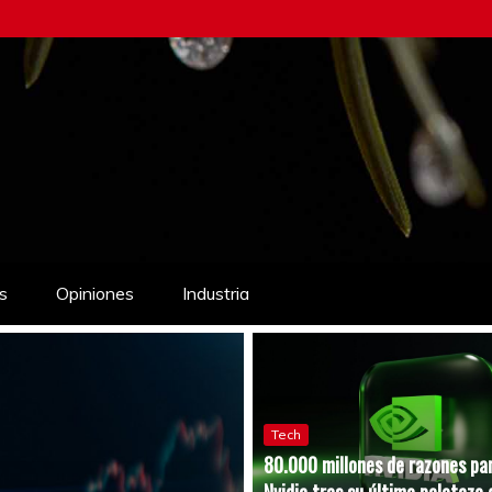
s
Opiniones
Industria
Tech
80.000 millones de razones pa