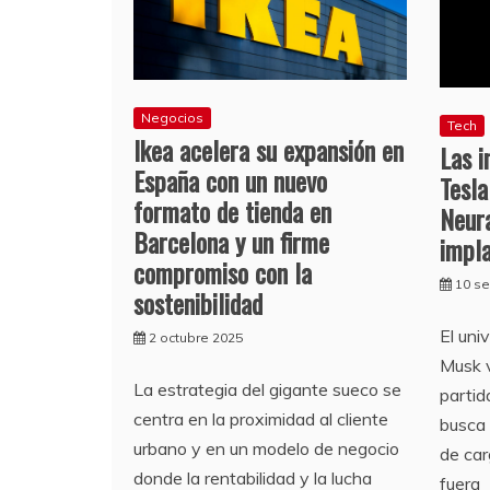
Negocios
Tech
Ikea acelera su expansión en
Las i
España con un nuevo
Tesla
formato de tienda en
Neura
Barcelona y un firme
impl
compromiso con la
10 s
sostenibilidad
El uni
2 octubre 2025
Musk v
La estrategia del gigante sueco se
partid
centra en la proximidad al cliente
busca 
urbano y en un modelo de negocio
de car
donde la rentabilidad y la lucha
fuera