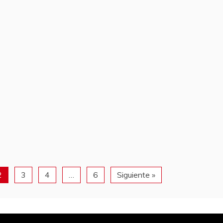
2
3
4
…
6
Siguiente »