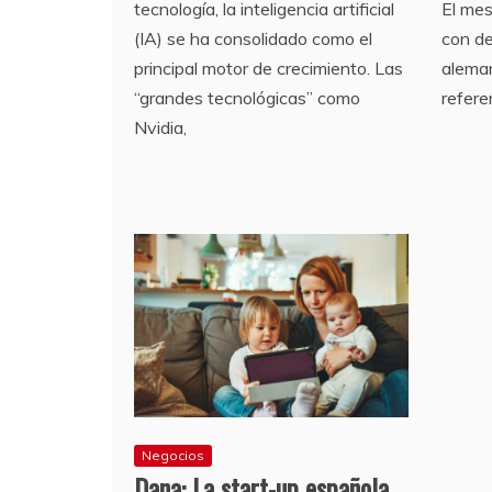
tecnología, la inteligencia artificial
El me
(IA) se ha consolidado como el
con de
principal motor de crecimiento. Las
aleman
“grandes tecnológicas” como
refere
Nvidia,
Negocios
Dana: La start-up española