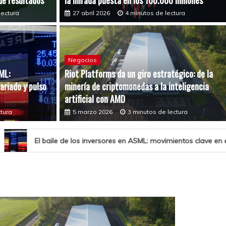
de resultados
la mirada puesta en los 100.000 millones
lectura
27 abril 2026
4 minutos de lectura
Negocios
SML:
Riot Platforms da un giro estratégico: de la
ariado y pulso
minería de criptomonedas a la inteligencia
ASML: movimientos clave en el accionariado y pulso del mercado
artificial con AMD
ctura
ctura
5 marzo 2026
3 minutos de lectura
versores en ASML: movimientos clave en el accionariado y pulso del 