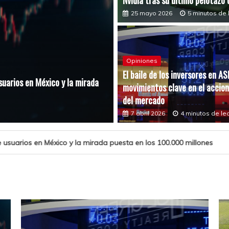
Nvidia tras su último pelotazo 
25 mayo 2026
5 minutos de 
Opiniones
El baile de los inversores en A
suarios en México y la mirada
Opiniones
movimientos clave en el accion
El baile de los inversores en 
del mercado
7 abril 2026
4 minutos de le
7 abril 2026
4 minutos de le
da puesta en los 100.000 millones
El baile de los in