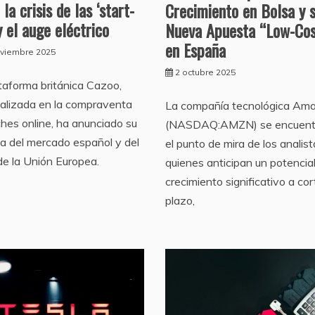
 la crisis de las ‘start-
Crecimiento en Bolsa y 
y el auge eléctrico
Nueva Apuesta “Low-Cos
en España
oviembre 2025
2 octubre 2025
taforma británica Cazoo,
alizada en la compraventa
La compañía tecnológica Am
hes online, ha anunciado su
(NASDAQ:AMZN) se encuent
da del mercado español y del
el punto de mira de los analist
de la Unión Europea.
quienes anticipan un potencia
crecimiento significativo a cor
plazo,