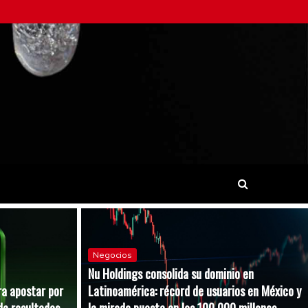
Negocios
Nu Holdings consolida su dominio en
ra apostar por
Latinoamérica: récord de usuarios en México y