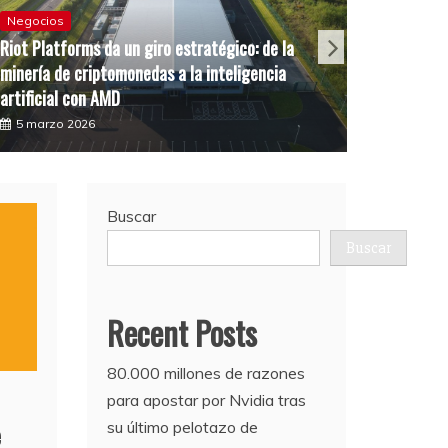
Negocios
Riot Platforms da un giro estratégico: de la
Negocio
minería de criptomonedas a la inteligencia
El panor
artificial con AMD
capital 
5 marzo 2026
10 febr
Buscar
Buscar
Recent Posts
80.000 millones de razones
para apostar por Nvidia tras
su último pelotazo de
e