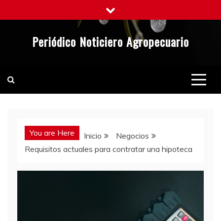
Saltar
al
contenido
Periódico Noticiero Agropecuario
You are Here
Inicio
Negocios
Requisitos actuales para contratar una hipoteca